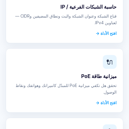
حاسبة الشبكات الفرعية / IP
قناع الشبكة وعنوان الشبكة والبث ونطاق المضيفين وCIDR —
لعناوين IPv4.
افتح الأداة →
🔌
ميزانية طاقة PoE
تحقق هل تكفي ميزانية PoE للمبدّل كاميراتك وهواتفك ونقاط
الوصول.
افتح الأداة →