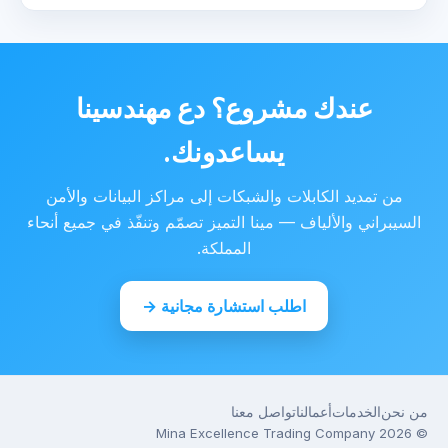
عندك مشروع؟ دع مهندسينا
يساعدونك.
من تمديد الكابلات والشبكات إلى مراكز البيانات والأمن
السيبراني والألياف — مينا التميز تصمّم وتنفّذ في جميع أنحاء
المملكة.
اطلب استشارة مجانية →
من نحن
الخدمات
أعمالنا
تواصل معنا
Mina Excellence Trading Company
2026
©